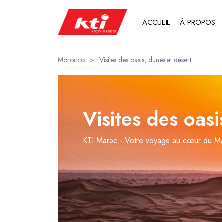
ACCUEIL
À PROPOS
Morocco
>
Visites des oasis, dunes et désert
Visites des oas
KTI Maroc - Votre voyage au cœur du M