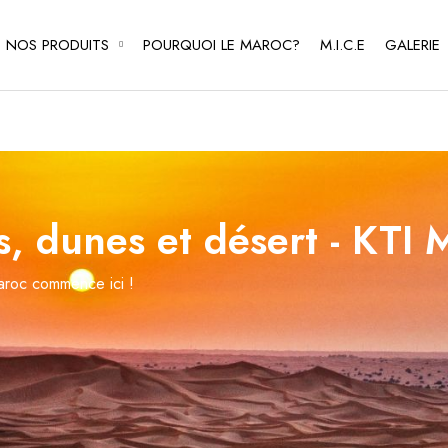
NOS PRODUITS
POURQUOI LE MAROC?
M.I.C.E
GALERIE
CIRCUITS RéGULIERS
GROUPES THÉMATIQUES
is, dunes et désert - KTI
aroc commence ici !
Visites des villes impériales
Grands Tours du Maroc