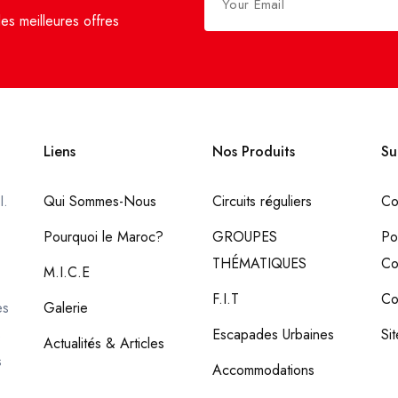
es meilleures offres
Liens
Nos Produits
Su
I.
Qui Sommes-Nous
Circuits réguliers
Co
Pourquoi le Maroc?
GROUPES
Po
THÉMATIQUES
Co
M.I.C.E
F.I.T
Co
es
Galerie
s
Escapades Urbaines
Si
Actualités & Articles
s
Accommodations