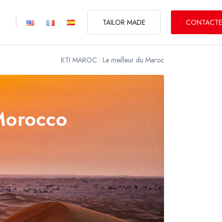
TAILOR MADE
CONTACTE
KTI MAROC : Le meilleur du Maroc
F.I.T
ESCAPADES URBAINES
 Morocco
Visites des oasis, dunes et désert