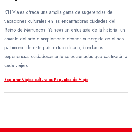
Viajes de luna de miel
KTI Viajes ofrece una amplia gama de sugerencias de
VIAJES A MEDIDA
vacaciones culturales en las encantadoras ciudades del
Reino de Marruecos. Ya seas un entusiasta de la historia, un
amante del arte o simplemente desees sumergirte en el rico
patrimonio de este país extraordinario, brindamos
experiencias cuidadosamente seleccionadas que cautivarán a
cada viajero.
Explorar Viajes culturales Paquetes de Viaje